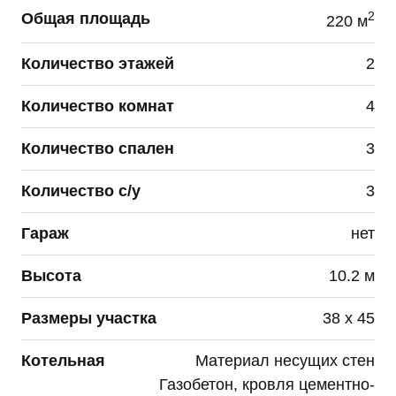
субъекта персональных данных.
2
Общая площадь
220 м
Данное согласие может быть отозвано по моему
Количество этажей
2
письменному заявлению, направленному ПАО
«Группа Компаний ПИК» или его представителю
Количество комнат
4
по адресу, указанному в начале данного
Согласия.
Количество спален
3
Я подтверждаю, что, давая такое согласие, я
Количество с/у
3
действую по собственной воле и в своих
Имя
*
интересах.
Гараж
нет
Данное согласие действует до достижения целей
обработки персональных данных или в течение
Высота
10.2 м
сроков хранения информации установленных
Номер телефона
*
РФ.
Размеры участка
38 х 45
Котельная
Материал несущих стен
Газобетон, кровля цементно-