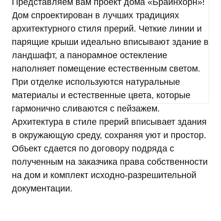
на совершение которых дается мое согласие,
Представляем вам проект дома «Брайнхорн»!
общее описание используемых Оператором
Дом спроектирован в лучших традициях
способов обработки в соответствии с п. 3 ст. 3
архитектурного стиля прерий. Четкие линии и
Федерального закона от 27.07.2006 г. № 152-ФЗ
парящие крыши идеально вписывают здание в
«О персональных данных». В ходе обработки с
ландшафт, а панорамное остекление
персональными данными будут совершены
следующие действия: сбор; запись;
наполняет помещение естественным светом.
систематизация; накопление; хранение;
При отделке используются натуральные
уточнение (обновление, изменение);
материалы и естественные цвета, которые
использование; обезличивание; удаление;
гармонично сливаются с пейзажем.
уничтожение.
Согласие дается, в том числе на возможные
Архитектура в стиле прерий вписывает здания
информационные (рекламные) оповещения (в т.
в окружающую среду, сохраняя уют и простор.
ч. осуществления информационных рассылок,
Объект сдается по договору подряда с
рассылок о маркетинговых мероприятиях,
полученным на заказчика права собственности
специальных предложениях и акциях
посредством SMS и e-mail).
на дом и комплект исходно-разрешительной
Передача персональных данных третьим лицам
документации.
осуществляется на основании законодательства
Российской Федерации, договора с участием
субъекта персональных данных или согласия