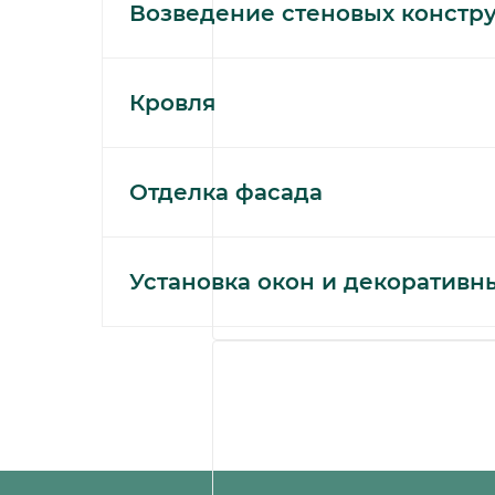
персональных данных.
Возведение стеновых констр
Данное согласие может бы
«Группа Компаний ПИК» или
Кровля
Я подтверждаю, что, давая 
Данное согласие действуе
Отделка фасада
сроков хранения информац
Установка окон и декоративн