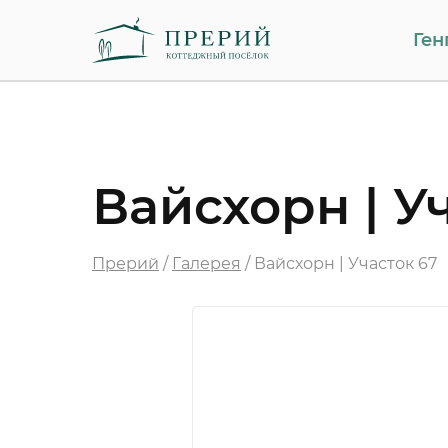
Ген
Вайсхорн | У
Прерий
/
Галерея
/
Вайсхорн | Участок 67