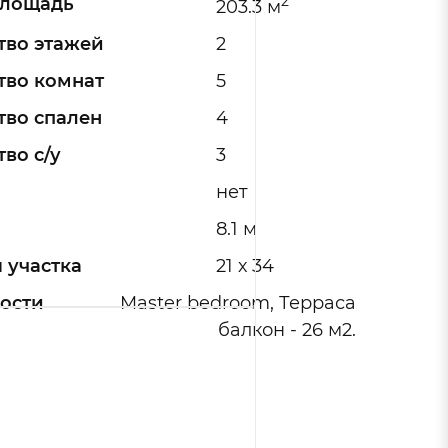
2
площадь
203.3 м
тво этажей
2
тво комнат
5
тво спален
4
во с/у
3
нет
8.1 м
 участка
21 х 34
ости
Master bedroom, Терраса
балкон - 26 м2.