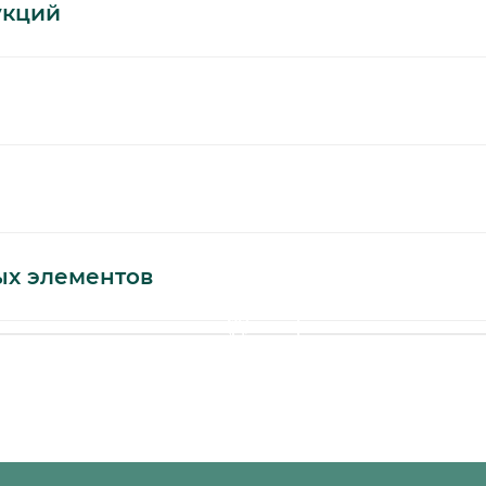
укций
ть отозвано по моему письменному заявлению, на
 его представителю по адресу, указанному в начале
такое согласие, я действую по собственной воле и в 
т до достижения целей обработки персональных данн
ии установленных РФ.
ых элементов