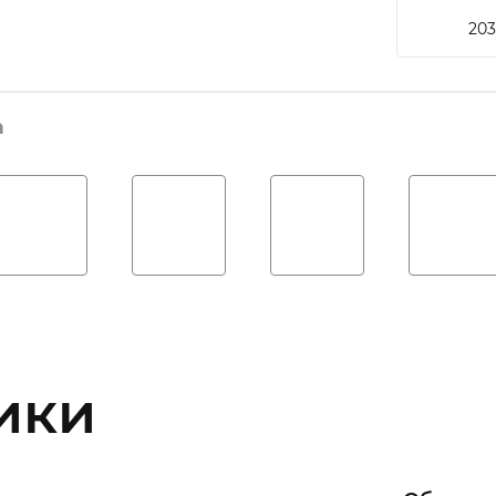
203
а
ики