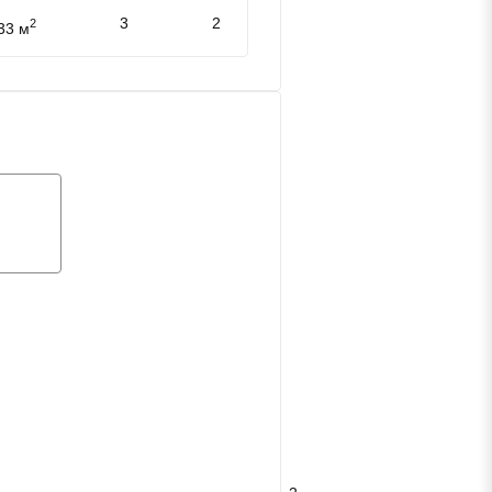
3
2
2
33 м