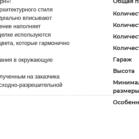
Общая 
рн»!
рхитектурного стиля
Количес
идеально вписывают
Количес
ение наполняет
делке используются
Количес
вета, которые гармонично
Количест
Гараж
здания в окружающую
Высота
олученным на заказчика
Минима
исходно-разрешительной
размеры
Особенн