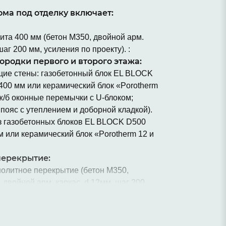
ма под отделку включает:
ита 400 мм (бетон М350, двойной арм.
шаг 200 мм, усиления по проекту). :
ородки первого и второго этажа:
щие стены: газобетонный блок EL BLOCK
00 мм или керамический блок «Porotherm
(ж/б оконные перемычки с U-блоком;
пояс с утеплением и доборной кладкой).
з газобетонных блоков EL BLOCK D500
 или керамический блок «Porotherm 12 и
ерекрытие:
олитное перекрытие (бетон М350,
 двойной арм. каркас, d 12мм, шаг 200
проекту).
рекрытие:
силенное балочное деревянное (несущие