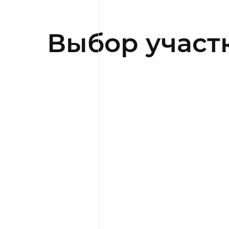
Выбор участ
Пользователь, нажимая кнопку 
«Забронировать», «Отправить»
— Согласие). Принятием (акце
бронирования на интернет-сай
которому принадлежит сайт xvil
37, Московская область, р-н 
условиями:
Данное Согласие дается на обр
их использованием.