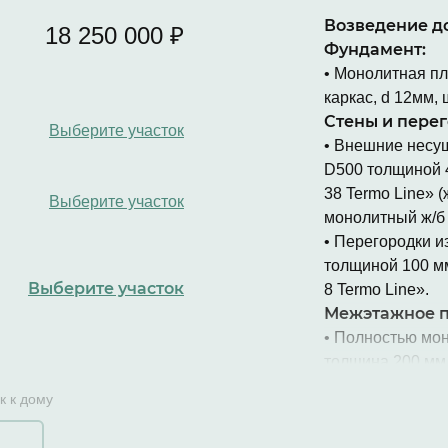
Возведение до
18 250 000 ₽
Фундамент:
• Монолитная пл
каркас, d 12мм, 
Стены и перег
Выберите участок
• Внешние несу
D500 толщиной 4
38 Termo Line» 
Выберите участок
монолитный ж/б 
• Перегородки и
толщиной 100 мм
Выберите участок
8 Termo Line».
Межэтажное п
• Полностью мон
толщина 200 мм,
мм, усиления по 
к к дому
Чердачное пе
• Перекрытие у