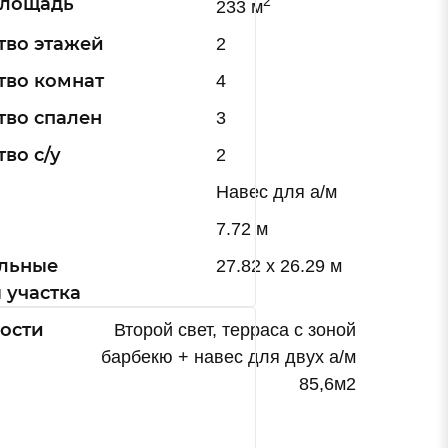
площадь
2
233 м
тво этажей
2
тво комнат
4
тво спален
3
во с/у
2
Навес для а/м
7.72 м
льные
27.82 х 26.29 м
 участка
ости
Второй свет, терраса с зоной
барбекю + навес для двух а/м
85,6м2