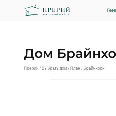
Ген
Дом Брайнх
Прерий
/
Выбрать дом
/
План
/
Брайнхорн