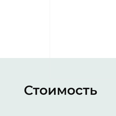
Данное согласие может быть 
ПИК» или его представителю п
Я подтверждаю, что, давая так
Данное согласие действует до
информации установленных Р
Стоимость