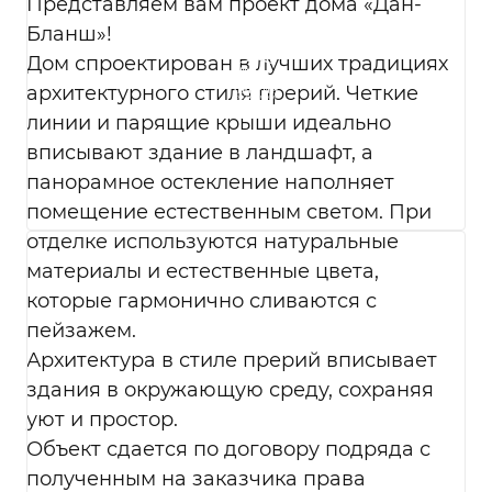
контрагентами и иными субъектами
Представляем вам проект дома «Дан-
персональных данных.
Бланш»!
Перечень действий с персональными
Дом спроектирован в лучших традициях
данными, на совершение которых дается
архитектурного стиля прерий. Четкие
мое согласие, общее описание
линии и парящие крыши идеально
используемых Оператором способов
обработки в соответствии с п. 3 ст. 3
вписывают здание в ландшафт, а
Федерального закона от 27.07.2006 г. № 152-
панорамное остекление наполняет
ФЗ «О персональных данных». В ходе
помещение естественным светом. При
обработки с персональными данными
отделке используются натуральные
будут совершены следующие действия:
сбор; запись; систематизация; накопление;
материалы и естественные цвета,
хранение; уточнение (обновление,
которые гармонично сливаются с
изменение); использование;
пейзажем.
обезличивание; удаление; уничтожение.
Архитектура в стиле прерий вписывает
Согласие дается, в том числе на
возможные информационные (рекламные)
здания в окружающую среду, сохраняя
оповещения (в т. ч. осуществления
уют и простор.
информационных рассылок, рассылок о
Объект сдается по договору подряда с
маркетинговых мероприятиях,
полученным на заказчика права
специальных предложениях и акциях