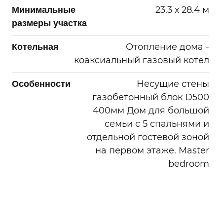
или в течение сроков хранения
23.3 х 28.4 м
Минимальные
информации установленных РФ.
размеры участка
Отопление дома -
Котельная
коаксиальный газовый котел
Несущие стены
Особенности
газобетонный блок D500
400мм Дом для большой
семьи с 5 спальнями и
отдельной гостевой зоной
на первом этаже. Master
bedroom