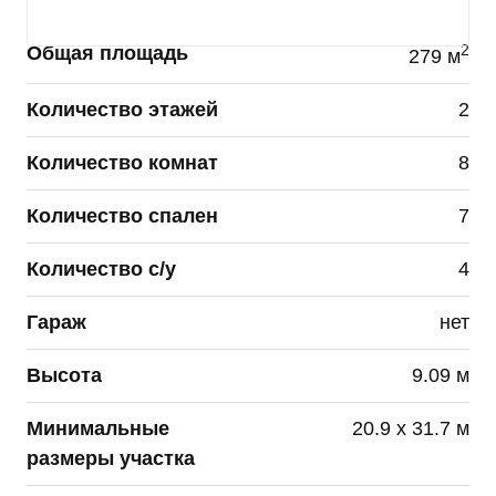
субъекта персональных данных.
2
Общая площадь
279 м
Данное согласие может быть отозвано по моему
письменному заявлению, направленному ПАО
Количество этажей
2
«Группа Компаний ПИК» или его представителю
по адресу, указанному в начале данного
Количество комнат
8
Согласия.
Количество спален
7
Я подтверждаю, что, давая такое согласие, я
действую по собственной воле и в своих
интересах.
Количество с/у
4
Данное согласие действует до достижения целей
Гараж
нет
обработки персональных данных или в течение
сроков хранения информации установленных
Высота
9.09 м
РФ.
Минимальные
20.9 х 31.7 м
размеры участка