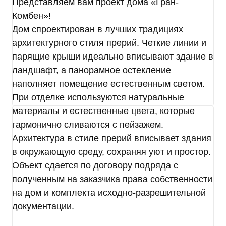
на совершение которых дается мое согласие,
Представляем вам проект дома «Гран-
общее описание используемых Оператором
Комбен»!
способов обработки в соответствии с п. 3 ст. 3
Дом спроектирован в лучших традициях
Федерального закона от 27.07.2006 г. № 152-ФЗ
архитектурного стиля прерий. Четкие линии и
«О персональных данных». В ходе обработки с
парящие крыши идеально вписывают здание в
персональными данными будут совершены
следующие действия: сбор; запись;
ландшафт, а панорамное остекление
систематизация; накопление; хранение;
наполняет помещение естественным светом.
уточнение (обновление, изменение);
При отделке используются натуральные
использование; обезличивание; удаление;
материалы и естественные цвета, которые
уничтожение.
Согласие дается, в том числе на возможные
гармонично сливаются с пейзажем.
информационные (рекламные) оповещения (в т.
Архитектура в стиле прерий вписывает здания
ч. осуществления информационных рассылок,
в окружающую среду, сохраняя уют и простор.
рассылок о маркетинговых мероприятиях,
Объект сдается по договору подряда с
специальных предложениях и акциях
посредством SMS и e-mail).
полученным на заказчика права собственности
Передача персональных данных третьим лицам
на дом и комплекта исходно-разрешительной
осуществляется на основании законодательства
документации.
Российской Федерации, договора с участием
субъекта персональных данных или согласия