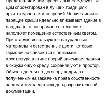
на совершение которых дается мое согласие,
Представляем вам проект дома «Ле-Друат L»!
общее описание используемых Оператором
Дом спроектирован в лучших традициях
способов обработки в соответствии с п. 3 ст. 3
архитектурного стиля прерий. Четкие линии и
Федерального закона от 27.07.2006 г. № 152-ФЗ
парящие крыши идеально вписывают здание в
«О персональных данных». В ходе обработки с
ландшафт, а панорамное остекление
персональными данными будут совершены
следующие действия: сбор; запись;
наполняет помещение естественным светом.
систематизация; накопление; хранение;
При отделке используются натуральные
уточнение (обновление, изменение);
материалы и естественные цвета, которые
использование; обезличивание; удаление;
гармонично сливаются с пейзажем.
уничтожение.
Согласие дается, в том числе на возможные
Архитектура в стиле прерий вписывает здания
информационные (рекламные) оповещения (в т.
в окружающую среду, сохраняя уют и простор.
ч. осуществления информационных рассылок,
Объект сдается по договору подряда с
рассылок о маркетинговых мероприятиях,
полученным на заказчика права собственности
специальных предложениях и акциях
посредством SMS и e-mail).
на дом и комплекта исходно-разрешительной
Передача персональных данных третьим лицам
документации.
осуществляется на основании законодательства
Российской Федерации, договора с участием
субъекта персональных данных или согласия