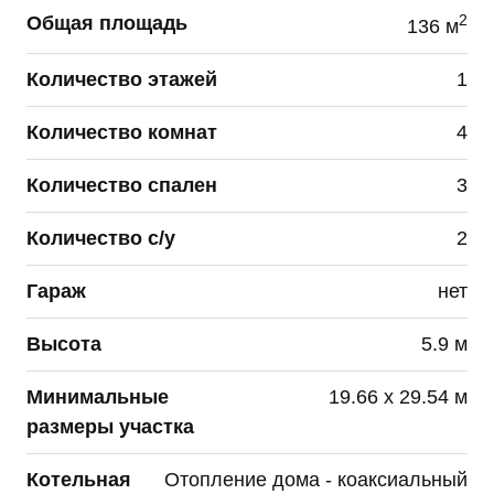
субъекта персональных данных.
2
Общая площадь
136 м
Данное согласие может быть отозвано по моему
Количество этажей
1
письменному заявлению, направленному ПАО
«Группа Компаний ПИК» или его представителю
Количество комнат
4
по адресу, указанному в начале данного
Согласия.
Количество спален
3
Я подтверждаю, что, давая такое согласие, я
Количество с/у
2
действую по собственной воле и в своих
интересах.
Гараж
нет
Данное согласие действует до достижения целей
обработки персональных данных или в течение
Высота
5.9 м
сроков хранения информации установленных
РФ.
Минимальные
19.66 х 29.54 м
размеры участка
Котельная
Отопление дома - коаксиальный