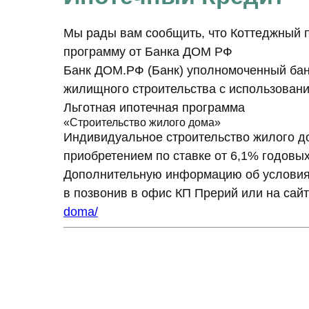
которому принадлежит сайт xvil
37, Московская область, р-н 
условиями:
Мы рады вам сообщить, что Коттеджный 
программу от Банка ДОМ РФ
Данное Согласие дается на обр
Банк ДОМ.РФ (Банк) уполномоченный бан
их использованием.
жилищного строительства с использовани
Льготная ипотечная программа
Перечень персональных данных
«Строительство жилого дома»
Фамилия, имя, отчество;
Индивидуальное строительство жилого д
Адреса электронных почт (emai
приобретением по ставке
от 6,1%
годовых
Контактный телефон;
Дополнительную информацию об условиях
в позвонив в офис КП Прерий или на са
Цель обработки персональных
doma/
целях и исполнение договорны
данных.
Перечень действий с персона
используемых Оператором спосо
152-ФЗ «О персональных данн
действия: сбор; запись; систе