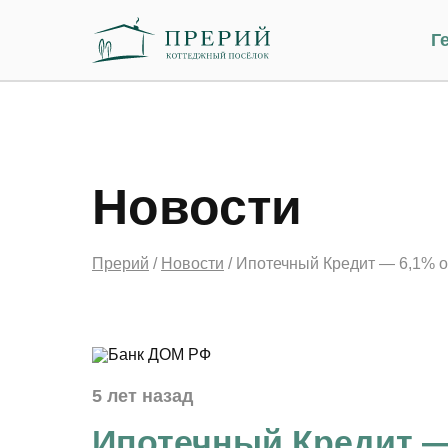
Г
Новости
Прерий
/
Новости
/
Ипотечный Кредит — 6,1% 
Пользователь, нажимая кнопку 
«Забронировать», «Отправить»
5 лет назад
— Согласие). Принятием (акце
бронирования на интернет-сай
Ипотечный Кредит —