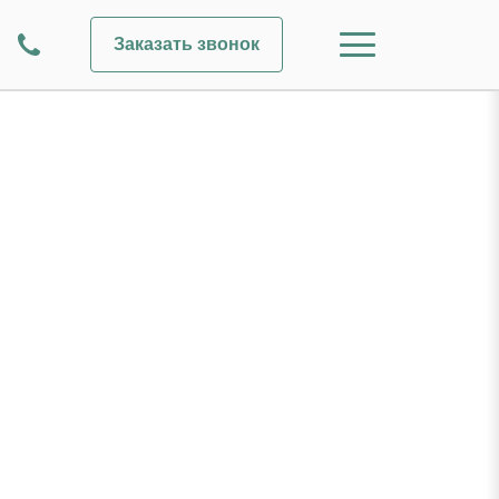
Заказать звонок
звонок»,
рсональных данных (далее
ратного звонка,
» (ИНН 5040145763),