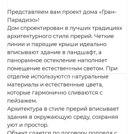
контрагентами и иными субъектами
персональных данных.
Представляем вам проект дома «Гран-
Перечень действий с персональными
Парадизо»!
данными, на совершение которых дается
мое согласие, общее описание
Дом спроектирован в лучших традициях
используемых Оператором способов
архитектурного стиля прерий. Четкие
обработки в соответствии с п. 3 ст. 3
линии и парящие крыши идеально
Федерального закона от 27.07.2006 г. № 152-
вписывают здание в ландшафт, а
ФЗ «О персональных данных». В ходе
обработки с персональными данными
панорамное остекление наполняет
будут совершены следующие действия:
помещение естественным светом. При
сбор; запись; систематизация; накопление;
отделке используются натуральные
хранение; уточнение (обновление,
материалы и естественные цвета,
изменение); использование;
которые гармонично сливаются с
обезличивание; удаление; уничтожение.
Согласие дается, в том числе на
пейзажем.
возможные информационные (рекламные)
Архитектура в стиле прерий вписывает
оповещения (в т. ч. осуществления
здания в окружающую среду, сохраняя
информационных рассылок, рассылок о
уют и простор.
маркетинговых мероприятиях,
специальных предложениях и акциях
Объект сдается по договору подряда с