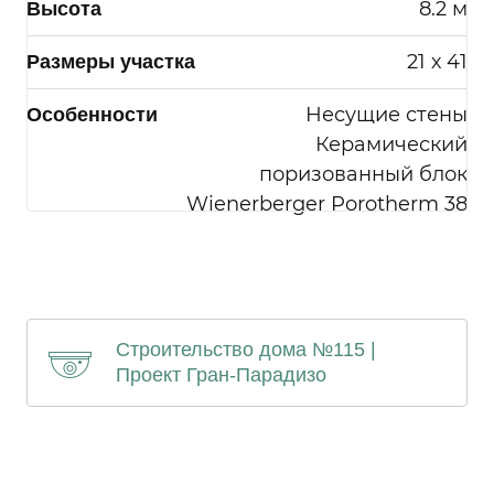
или в течение сроков хранения
8.2 м
Высота
информации установленных РФ.
21 х 41
Размеры участка
Несущие стены
Особенности
Керамический
поризованный блок
Я согласен на
обработку моих
Wienerberger Porotherm 38
персональных данных
Строительство дома №115 |
Проект Гран-Парадизо
Отправить