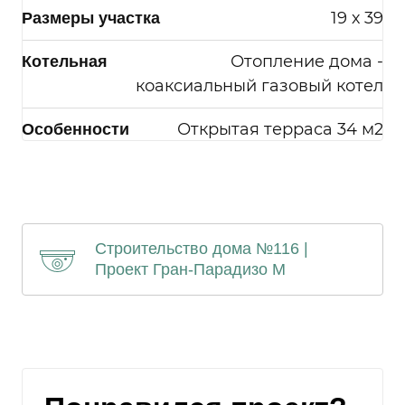
или в течение сроков хранения
19 х 39
Размеры участка
информации установленных РФ.
Отопление дома -
Котельная
коаксиальный газовый котел
Открытая терраса 34 м2
Особенности
Я согласен на
обработку моих
персональных данных
Строительство дома №116 |
Проект Гран-Парадизо M
Отправить