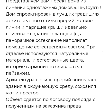
контрагентами и иными субъектами
Представляем вам проект дома из
персональных данных.
линейки одноэтажных домов «Ле-Друат»!
Перечень действий с персональными
Дом спроектирован в лучших традициях
данными, на совершение которых дается
архитектурного стиля прерий. Четкие
мое согласие, общее описание
линии и парящие крыши идеально
используемых Оператором способов
обработки в соответствии с п. 3 ст. 3
вписывают здание в ландшафт, а
Федерального закона от 27.07.2006 г. № 152-
панорамное остекление наполняет
ФЗ «О персональных данных». В ходе
помещение естественным светом. При
обработки с персональными данными
отделке используются натуральные
будут совершены следующие действия:
сбор; запись; систематизация; накопление;
материалы и естественные цвета,
хранение; уточнение (обновление,
которые гармонично сливаются с
изменение); использование;
пейзажем.
обезличивание; удаление; уничтожение.
Архитектура в стиле прерий вписывает
Согласие дается, в том числе на
возможные информационные (рекламные)
здания в окружающую среду, сохраняя
оповещения (в т. ч. осуществления
уют и простор.
информационных рассылок, рассылок о
Объект сдается по договору подряда с
маркетинговых мероприятиях,
полученным на заказчика права
специальных предложениях и акциях