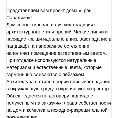
на совершение которых дается мое согласие,
общее описание используемых Оператором
Представляем вам проект дома «Гран-
способов обработки в соответствии с п. 3 ст. 3
Парадизо»!
Федерального закона от 27.07.2006 г. № 152-ФЗ
«О персональных данных». В ходе обработки с
Дом спроектирован в лучших традициях
персональными данными будут совершены
архитектурного стиля прерий. Четкие линии и
следующие действия: сбор; запись;
парящие крыши идеально вписывают здание в
систематизация; накопление; хранение;
ландшафт, а панорамное остекление
уточнение (обновление, изменение);
использование; обезличивание; удаление;
наполняет помещение естественным светом.
уничтожение.
При отделке используются натуральные
Согласие дается, в том числе на возможные
материалы и естественные цвета, которые
информационные (рекламные) оповещения (в т.
гармонично сливаются с пейзажем.
ч. осуществления информационных рассылок,
Архитектура в стиле прерий вписывает здания
рассылок о маркетинговых мероприятиях,
специальных предложениях и акциях
в окружающую среду, сохраняя уют и простор.
посредством SMS и e-mail).
Объект сдается по договору подряда с
Передача персональных данных третьим лицам
полученным на заказчика права собственности
осуществляется на основании законодательства
на дом и комплекта исходно-разрешительной
Российской Федерации, договора с участием
субъекта персональных данных или согласия
документации.