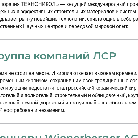
рпорация ТЕХНОНИКОЛЬ — ведущий международный прои
Я согласен на
обработку моих
ежных и эффективных строительных материалов и систем.
персональных данных
 данных: получение сводной информации о пользователях 
длагает рынку новейшие технологии, сочетающие в себе р
х обязательств перед клиентами, контрагентами и иными 
ственных Научных центров и передовой мировой опыт.
льными данными, на совершение которых дается мое согла
бов обработки в соответствии с п. 3 ст. 3 Федерального за
ых». В ходе обработки с персональными данными будут с
руппа компаний ЛСР
матизация; накопление; хранение; уточнение (обновление, и
; удаление; уничтожение.
Отправить
 на возможные информационные (рекламные) оповещения (в 
мя не стоит на месте. И кирпич отвечает вызовам времени.
ссылок о маркетинговых мероприятиях, специальных пред
ременным кирпичом, сохранившим свои традиционные дос
елирующим недостатки, стал российский керамический кир
х третьим лицам осуществляется на основании законодате
тотелый и полнотелый, строительный и облицовочный, кр
ем субъекта персональных данных или согласия субъекта 
нкерный, печной, дорожный и тротуарный – в любом своем 
 востребован и незаменим.
отозвано по моему письменному заявлению, направленном
о адресу, указанному в начале данного Согласия.
ое согласие, я действую по собственной воле и в своих инт
онцерн Wienerberger A