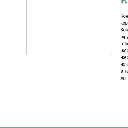
Данное согласие действует до
информации установленных Р
Кон
кер
Кон
-кр
-об
-ке
-ке
-кл
а т
др.