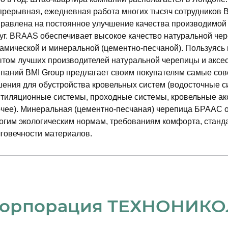
рерывная, ежедневная работа многих тысяч сотрудников 
равлена на постоянное улучшение качества производимой
Имя
*
уг. BRAAS обеспечивает высокое качество натуральной че
амической и минеральной (цементно-песчаной). Пользуясь
«Оставить заявку», «Записаться на экскурсию», «Заказать 
том лучших производителей натуральной черепицы и аксес
, обязуется принять настоящее согласие на обработку пе
паний BMI Group предлагает своим покупателям самые с
птом) оферты Согласия является отправка формы заказа об
ения для обустройства кровельных систем (водосточные с
Номер телефона
*
те. Пользователь дает свое согласие ООО «Томилино-Парк
тиляционные системы, проходные системы, кровельные ак
la.ru и прерий.рф, и которое расположено по адресу: улица 
чее). Минеральная (цементно-песчаная) черепица БРААС 
Раменский, село Быково, на обработку своих персональных
огим экологическим нормам, требованиям комфорта, станд
говечности материалов.
Комментарий
аботку персональных данных, как без использования средст
, на обработку которых дается мое согласие:
орпорация ТЕХНОНИКО
l);