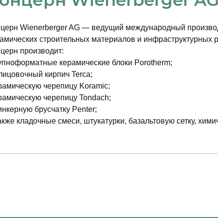
 достижения целей обработки персональных данных или в т
Ф.
церн Wienerberger AG
— ведущий международный произво
амических строительных материалов и инфраструктурных 
церн производит:
упноформатные керамические блоки Porotherm;
лицовочный кирпич Terca;
рамическую черепицу Koramic;
рамическую черепицу Tondach;
инкерную брусчатку Penter;
акже кладочные смеси, штукатурки, базальтовую сетку, хими