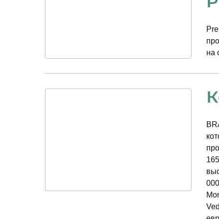
P
Pre
про
на 
К
BRA
кот
про
165
выс
000
Mon
Ved
евр