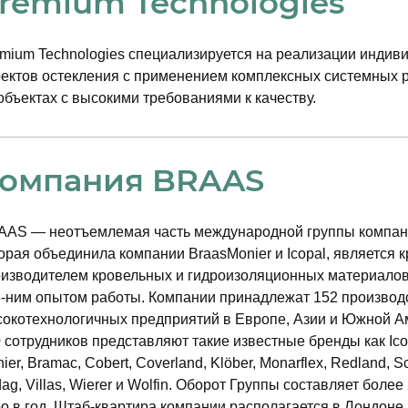
remium Technologies
mium Technologies специализируется на реализации индив
ектов остекления с применением комплексных системных 
объектах с высокими требованиями к качеству.
омпания BRAAS
AS — неотъемлемая часть международной группы компани
орая объединила компании BraasMonier и Icopal, является
изводителем кровельных и гидроизоляционных материалов
-ним опытом работы. Компании принадлежат 152 произво
окотехнологичных предприятий в Европе, Азии и Южной А
 сотрудников представляют такие известные бренды как Icop
ier, Bramac, Cobert, Coverland, Klöber, Monarflex, Redland, Sc
ag, Villas, Wierer и Wolfin. Оборот Группы составляет боле
о в год. Штаб-квартира компании располагается в Лондоне.