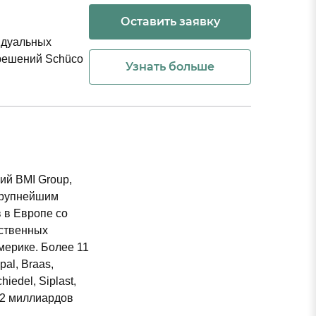
Оставить заявку
идуальных
решений Schüco
Узнать больше
й BMI Group,
 крупнейшим
 в Европе со
дственных
мерике. Более 11
al, Braas,
hiedel, Siplast,
е 2 миллиардов