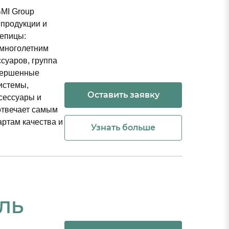
BMI Group
 продукции и
репицы:
 многолетним
звонок»,
суаров, группа
рсональных данных (далее
овершенные
ратного звонка,
истемы,
» (ИНН 5040145763),
Оставить заявку
сессуары и
Театральная, корп. 8, оф.
отвечает самым
 данных со следующими
артам качества и
Узнать больше
в автоматизации, так и с
ЛЬ