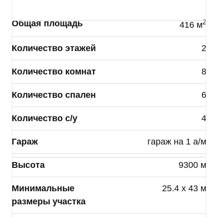
субъекта персональных данных.
2
Общая площадь
416 м
Данное согласие может быть отозвано по моему
письменному заявлению, направленному ПАО
Количество этажей
2
«Группа Компаний ПИК» или его представителю
по адресу, указанному в начале данного
Количество комнат
8
Согласия.
Количество спален
6
Я подтверждаю, что, давая такое согласие, я
действую по собственной воле и в своих
интересах.
Количество с/у
4
Данное согласие действует до достижения целей
Гараж
гараж на 1 а/м
обработки персональных данных или в течение
сроков хранения информации установленных
Высота
9300 м
РФ.
Минимальные
25.4 х 43 м
размеры участка