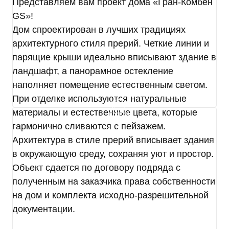
на совершение которых дается мое согласие,
Представляем вам проект дома «Гран-Комбен
общее описание используемых Оператором
GS»!
способов обработки в соответствии с п. 3 ст. 3
Дом спроектирован в лучших традициях
Федерального закона от 27.07.2006 г. № 152-ФЗ
архитектурного стиля прерий. Четкие линии и
«О персональных данных». В ходе обработки с
парящие крыши идеально вписывают здание в
персональными данными будут совершены
следующие действия: сбор; запись;
ландшафт, а панорамное остекление
систематизация; накопление; хранение;
наполняет помещение естественным светом.
уточнение (обновление, изменение);
При отделке используются натуральные
использование; обезличивание; удаление;
материалы и естественные цвета, которые
уничтожение.
Согласие дается, в том числе на возможные
гармонично сливаются с пейзажем.
информационные (рекламные) оповещения (в т.
Архитектура в стиле прерий вписывает здания
ч. осуществления информационных рассылок,
в окружающую среду, сохраняя уют и простор.
рассылок о маркетинговых мероприятиях,
Объект сдается по договору подряда с
специальных предложениях и акциях
посредством SMS и e-mail).
полученным на заказчика права собственности
Передача персональных данных третьим лицам
на дом и комплекта исходно-разрешительной
осуществляется на основании законодательства
документации.
Российской Федерации, договора с участием
субъекта персональных данных или согласия