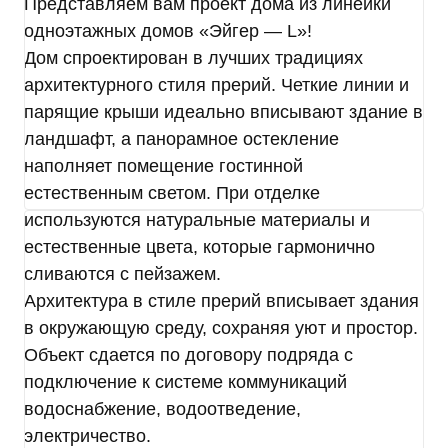
на совершение которых дается мое согласие,
Представляем вам проект дома из линейки
общее описание используемых Оператором
одноэтажных домов «Эйгер — L»!
способов обработки в соответствии с п. 3 ст. 3
Дом спроектирован в лучших традициях
Федерального закона от 27.07.2006 г. № 152-ФЗ
архитектурного стиля прерий. Четкие линии и
«О персональных данных». В ходе обработки с
парящие крыши идеально вписывают здание в
персональными данными будут совершены
следующие действия: сбор; запись;
ландшафт, а панорамное остекление
систематизация; накопление; хранение;
наполняет помещение гостинной
уточнение (обновление, изменение);
естественным светом. При отделке
использование; обезличивание; удаление;
используются натуральные материалы и
уничтожение.
Согласие дается, в том числе на возможные
естественные цвета, которые гармонично
информационные (рекламные) оповещения (в т.
сливаются с пейзажем.
ч. осуществления информационных рассылок,
Архитектура в стиле прерий вписывает здания
рассылок о маркетинговых мероприятиях,
в окружающую среду, сохраняя уют и простор.
специальных предложениях и акциях
посредством SMS и e-mail).
Объект сдается по договору подряда с
Передача персональных данных третьим лицам
подключение к системе коммуникаций
осуществляется на основании законодательства
водоснабжение, водоотведение,
Российской Федерации, договора с участием
электричество.
субъекта персональных данных или согласия