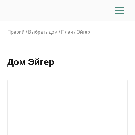
Пользователь, нажимая кнопку «Оставить
Прерий
/
Выбрать дом
/
План
/
Эйгер
заявку», «Записаться на экскурсию», «Заказать
звонок», «Забронировать», «Отправить»,
обязуется принять настоящее согласие на
обработку персональных данных (далее —
Дом Эйгер
Согласие). Принятием (акцептом) оферты
Согласия является отправка формы заказа
обратного звонка, бронирования на интернет-
сайте. Пользователь дает свое согласие ООО
«Томилино-Парк» (ИНН 5040145763), которому
принадлежит сайт xvilla.ru и прерий.рф, и
которое расположено по адресу: улица
Театральная, корп. 8, оф. 37, Московская
область, р-н Раменский, село Быково, на
обработку своих персональных данных со
следующими условиями: