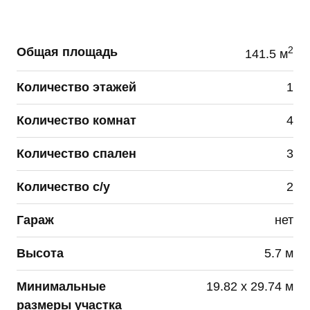
субъекта персональных данных.
Данное согласие может быть отозвано по моему
2
Общая площадь
141.5 м
письменному заявлению, направленному ПАО
«Группа Компаний ПИК» или его представителю
Количество этажей
1
по адресу, указанному в начале данного
Согласия.
Количество комнат
4
Я подтверждаю, что, давая такое согласие, я
действую по собственной воле и в своих
Количество спален
3
интересах.
Количество с/у
2
Данное согласие действует до достижения целей
обработки персональных данных или в течение
Гараж
нет
сроков хранения информации установленных
РФ.
Высота
5.7 м
Минимальные
19.82 х 29.74 м
размеры участка