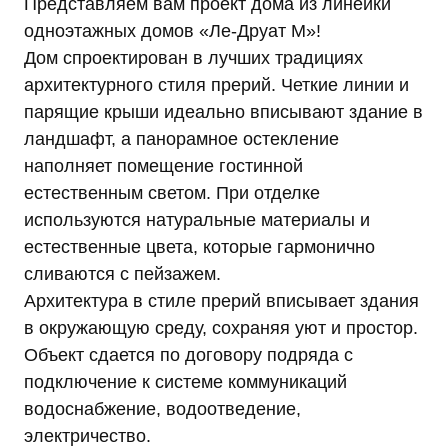
на совершение которых дается мое согласие,
Представляем вам проект дома из линейки
общее описание используемых Оператором
одноэтажных домов «Ле-Друат М»!
способов обработки в соответствии с п. 3 ст. 3
Дом спроектирован в лучших традициях
Федерального закона от 27.07.2006 г. № 152-ФЗ
архитектурного стиля прерий. Четкие линии и
«О персональных данных». В ходе обработки с
парящие крыши идеально вписывают здание в
персональными данными будут совершены
следующие действия: сбор; запись;
ландшафт, а панорамное остекление
систематизация; накопление; хранение;
наполняет помещение гостинной
уточнение (обновление, изменение);
естественным светом. При отделке
использование; обезличивание; удаление;
используются натуральные материалы и
уничтожение.
Согласие дается, в том числе на возможные
естественные цвета, которые гармонично
информационные (рекламные) оповещения (в т.
сливаются с пейзажем.
ч. осуществления информационных рассылок,
Архитектура в стиле прерий вписывает здания
рассылок о маркетинговых мероприятиях,
в окружающую среду, сохраняя уют и простор.
специальных предложениях и акциях
посредством SMS и e-mail).
Объект сдается по договору подряда с
Передача персональных данных третьим лицам
подключение к системе коммуникаций
осуществляется на основании законодательства
водоснабжение, водоотведение,
Российской Федерации, договора с участием
электричество.
субъекта персональных данных или согласия