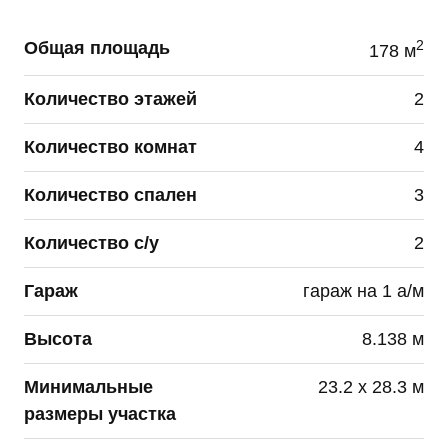
субъекта персональных данных.
2
Общая площадь
178 м
Данное согласие может быть отозвано по моему
письменному заявлению, направленному ПАО
Количество этажей
2
«Группа Компаний ПИК» или его представителю
по адресу, указанному в начале данного
Количество комнат
4
Согласия.
Количество спален
3
Я подтверждаю, что, давая такое согласие, я
действую по собственной воле и в своих
интересах.
Количество с/у
2
Данное согласие действует до достижения целей
Гараж
гараж на 1 а/м
обработки персональных данных или в течение
сроков хранения информации установленных
Высота
8.138 м
РФ.
Минимальные
23.2 х 28.3 м
размеры участка