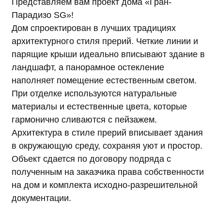
на совершение которых дается мое согласие,
Представляем вам проект дома «Гран-
общее описание используемых Оператором
Парадизо SG»!
способов обработки в соответствии с п. 3 ст. 3
Дом спроектирован в лучших традициях
Федерального закона от 27.07.2006 г. № 152-ФЗ
архитектурного стиля прерий. Четкие линии и
«О персональных данных». В ходе обработки с
парящие крыши идеально вписывают здание в
персональными данными будут совершены
следующие действия: сбор; запись;
ландшафт, а панорамное остекление
систематизация; накопление; хранение;
наполняет помещение естественным светом.
уточнение (обновление, изменение);
При отделке используются натуральные
использование; обезличивание; удаление;
материалы и естественные цвета, которые
уничтожение.
Согласие дается, в том числе на возможные
гармонично сливаются с пейзажем.
информационные (рекламные) оповещения (в т.
Архитектура в стиле прерий вписывает здания
ч. осуществления информационных рассылок,
в окружающую среду, сохраняя уют и простор.
рассылок о маркетинговых мероприятиях,
Объект сдается по договору подряда с
специальных предложениях и акциях
посредством SMS и e-mail).
полученным на заказчика права собственности
Передача персональных данных третьим лицам
на дом и комплекта исходно-разрешительной
осуществляется на основании законодательства
документации.
Российской Федерации, договора с участием
субъекта персональных данных или согласия