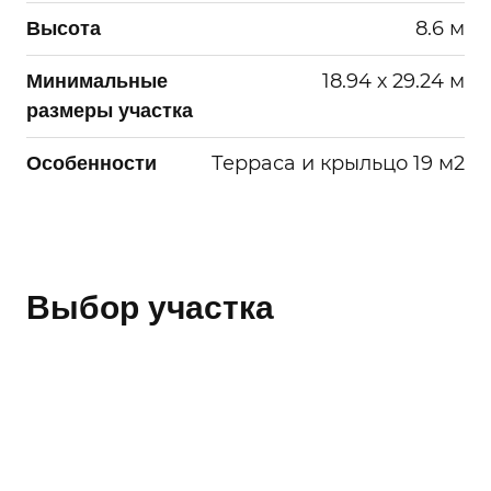
или в течение сроков хранения
8.6 м
Высота
информации установленных РФ.
18.94 х 29.24 м
Минимальные
размеры участка
Терраса и крыльцо 19 м2
Особенности
Выбор участка