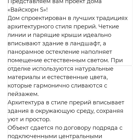
контрагентами и иными субъектами
Представляем вам проект дома
персональных данных.
«Вайсхорн S»!
Перечень действий с персональными
Дом спроектирован в лучших традициях
данными, на совершение которых дается
архитектурного стиля прерий. Четкие
мое согласие, общее описание
линии и парящие крыши идеально
используемых Оператором способов
обработки в соответствии с п. 3 ст. 3
вписывают здание в ландшафт, а
Федерального закона от 27.07.2006 г. № 152-
панорамное остекление наполняет
ФЗ «О персональных данных». В ходе
помещение естественным светом. При
обработки с персональными данными
отделке используются натуральные
будут совершены следующие действия:
сбор; запись; систематизация; накопление;
материалы и естественные цвета,
хранение; уточнение (обновление,
которые гармонично сливаются с
изменение); использование;
пейзажем.
обезличивание; удаление; уничтожение.
Архитектура в стиле прерий вписывает
Согласие дается, в том числе на
возможные информационные (рекламные)
здания в окружающую среду, сохраняя
оповещения (в т. ч. осуществления
уют и простор.
информационных рассылок, рассылок о
Объект сдается по договору подряда с
маркетинговых мероприятиях,
подключенными центральными
специальных предложениях и акциях