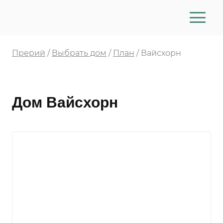
Пользователь, нажимая кнопку «Оставить
Прерий
/
Выбрать дом
/
План
/
Вайсхорн
заявку», «Записаться на экскурсию»,
«Заказать звонок», «Забронировать»,
«Отправить», обязуется принять
настоящее согласие на обработку
Дом Вайсхорн
персональных данных (далее — Согласие).
Принятием (акцептом) оферты Согласия
является отправка формы заказа
обратного звонка, бронирования на
интернет-сайте. Пользователь дает свое
согласие ООО «Томилино-Парк» (ИНН
5040145763), которому принадлежит сайт
xvilla.ru и прерий.рф, и которое
расположено по адресу: улица
Театральная, корп. 8, оф. 37, Московская
область, р-н Раменский, село Быково, на