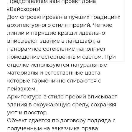
контрагентами и иными субъектами
Представляем вам проект дома
персональных данных.
«Вайсхорн»!
Перечень действий с персональными
Дом спроектирован в лучших традициях
данными, на совершение которых дается
архитектурного стиля прерий. Четкие
мое согласие, общее описание
линии и парящие крыши идеально
используемых Оператором способов
обработки в соответствии с п. 3 ст. 3
вписывают здание в ландшафт, а
Федерального закона от 27.07.2006 г. № 152-
панорамное остекление наполняет
ФЗ «О персональных данных». В ходе
помещение естественным светом. При
обработки с персональными данными
отделке используются натуральные
будут совершены следующие действия:
сбор; запись; систематизация; накопление;
материалы и естественные цвета,
хранение; уточнение (обновление,
которые гармонично сливаются с
изменение); использование;
пейзажем.
обезличивание; удаление; уничтожение.
Архитектура в стиле прерий вписывает
Согласие дается, в том числе на
возможные информационные (рекламные)
здания в окружающую среду, сохраняя
оповещения (в т. ч. осуществления
уют и простор.
информационных рассылок, рассылок о
Объект сдается по договору подряда с
маркетинговых мероприятиях,
полученным на заказчика права
специальных предложениях и акциях