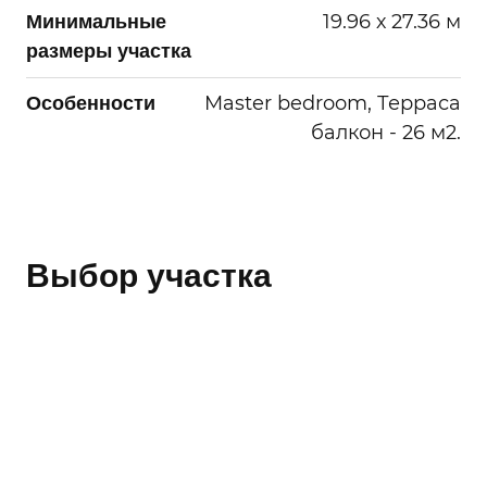
или в течение сроков хранения
19.96 х 27.36 м
Минимальные
информации установленных РФ.
размеры участка
Master bedroom, Терраса
Особенности
балкон - 26 м2.
Выбор участка